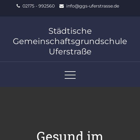
Skip
02175 - 992560
info@ggs-uferstrasse.de
to
content
Städtische
Gemeinschaftsgrundschule
Uferstraße
Gesund im