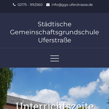
Skip
02175 - 992560
info@ggs-uferstrasse.de
to
content
Städtische
Gemeinschaftsgrundschule
Uferstraße
Unterrichtszeite