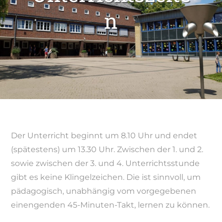
n
Der Unterricht beginnt um 8.10 Uhr und endet
(spätestens) um 13.30 Uhr. Zwischen der 1. und 2.
sowie zwischen der 3. und 4. Unterrichtsstunde
gibt es keine Klingelzeichen. Die ist sinnvoll, um
pädagogisch, unabhängig vom vorgegebenen
einengenden 45-Minuten-Takt, lernen zu können.