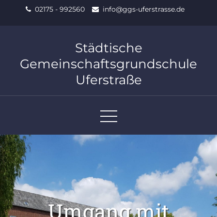
Skip
02175 - 992560
info@ggs-uferstrasse.de
to
content
Städtische
Gemeinschaftsgrundschule
Uferstraße
Umgang mit