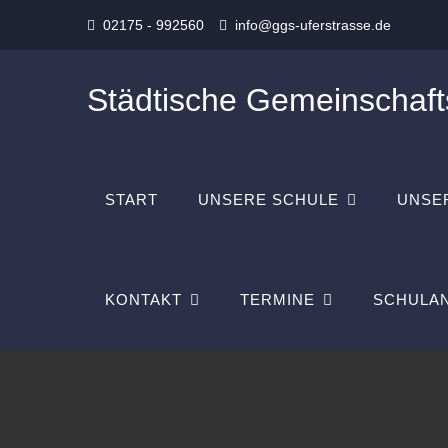
Skip
02175 - 992560
info@ggs-uferstrasse.de
to
content
Städtische Gemeinschaft
START
UNSERE SCHULE
UNSE
KONTAKT
TERMINE
SCHULAN