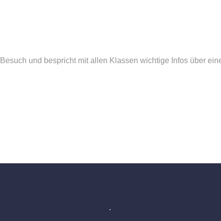
 Besuch und bespricht mit allen Klassen wichtige Infos über 
.