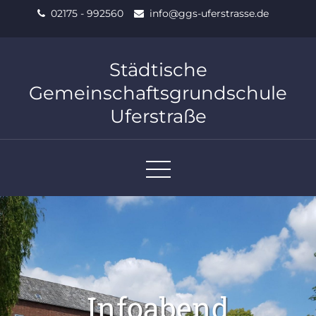
Skip
02175 - 992560
info@ggs-uferstrasse.de
to
content
Städtische
Gemeinschaftsgrundschule
Uferstraße
Infoabend