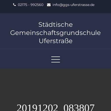
Skip
02175 - 992560
info@ggs-uferstrasse.de
to
content
Städtische
Gemeinschaftsgrundschule
Uferstraße
20191202_083807