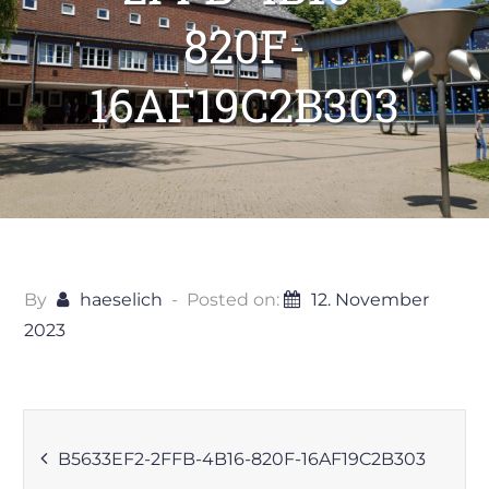
820F-
16AF19C2B303
By
haeselich
Posted on:
12. November
2023
Beitragsnavigation
B5633EF2-2FFB-4B16-820F-16AF19C2B303