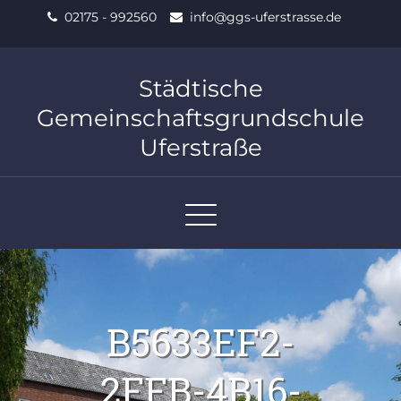
Skip
02175 - 992560
info@ggs-uferstrasse.de
to
content
Städtische
Gemeinschaftsgrundschule
Uferstraße
B5633EF2-
2FFB-4B16-