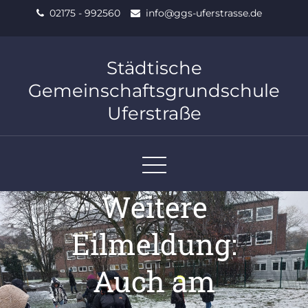
Skip
02175 - 992560
info@ggs-uferstrasse.de
to
content
Städtische
Gemeinschaftsgrundschule
Uferstraße
Weitere
Eilmeldung:
Auch am