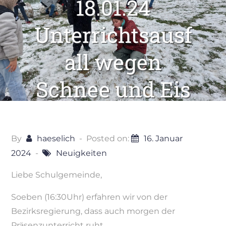
18.01.24
Unterrichtsausf
all wegen
Schnee und Eis
By
haeselich
Posted on:
16. Januar
2024
Neuigkeiten
Liebe Schulgemeinde,
Soeben (16:30Uhr) erfahren wir von der
Bezirksregierung, dass auch morgen der
Präsenzunterricht ruht.