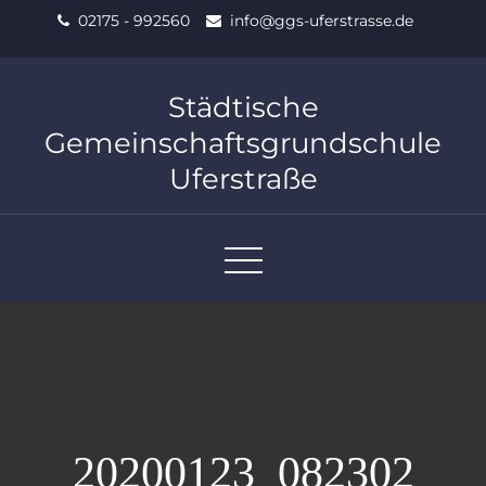
Skip
02175 - 992560
info@ggs-uferstrasse.de
to
content
Städtische
Gemeinschaftsgrundschule
Uferstraße
20200123_082302