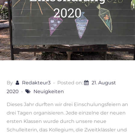
2020
By
Redakteur3
Posted on:
21. August
2020
Neuigkeiten
Dieses Jahr durften wir drei Einschulungsfeiern an
drei Tagen organisieren. Jede einzelne der neuen
ersten Klassen wurde durch unsere neue
Schulleiterin, das Kollegium, die Zweitklässler und