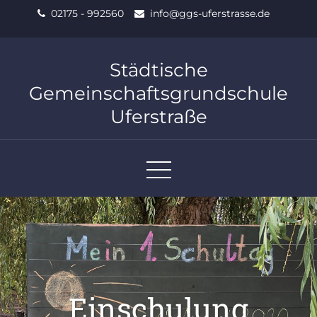
Skip
02175 - 992560
info@ggs-uferstrasse.de
to
content
Städtische
Gemeinschaftsgrundschule
Uferstraße
Einschulung