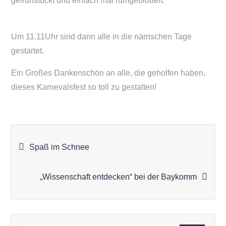
gefrühstückt und einfach mal rumgeblödelt.
Um 11.11Uhr sind dann alle in die närrischen Tage
gestartet.
Ein Großes Dankenschön an alle, die geholfen haben,
dieses Karnevalsfest so toll zu gestalten!
Beitragsnavigation
Spaß im Schnee
„Wissenschaft entdecken“ bei der Baykomm