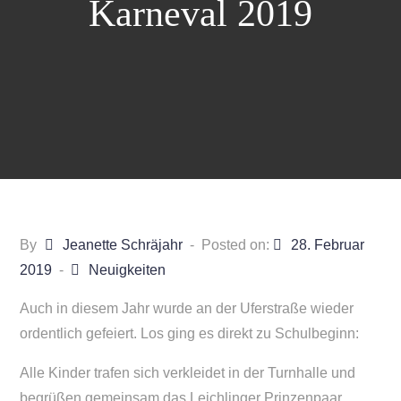
Karneval 2019
By
Jeanette Schräjahr
Posted on:
28. Februar
2019
Neuigkeiten
Auch in diesem Jahr wurde an der Uferstraße wieder
ordentlich gefeiert. Los ging es direkt zu Schulbeginn:
Alle Kinder trafen sich verkleidet in der Turnhalle und
begrüßen gemeinsam das Leichlinger Prinzenpaar.