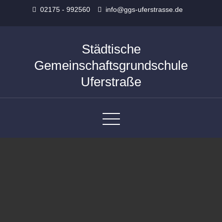
Skip
02175 - 992560
info@ggs-uferstrasse.de
to
content
Städtische
Gemeinschaftsgrundschule
Uferstraße