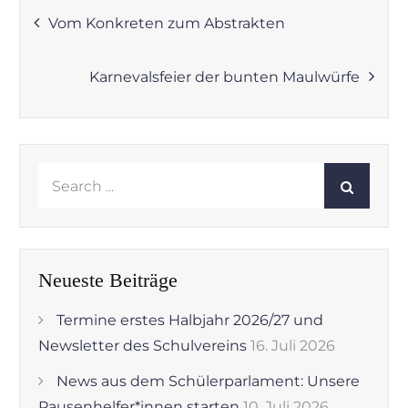
Beitragsnavigation
Vom Konkreten zum Abstrakten
Karnevalsfeier der bunten Maulwürfe
Search
for:
Neueste Beiträge
Termine erstes Halbjahr 2026/27 und
Newsletter des Schulvereins
16. Juli 2026
News aus dem Schülerparlament: Unsere
Pausenhelfer*innen starten
10. Juli 2026