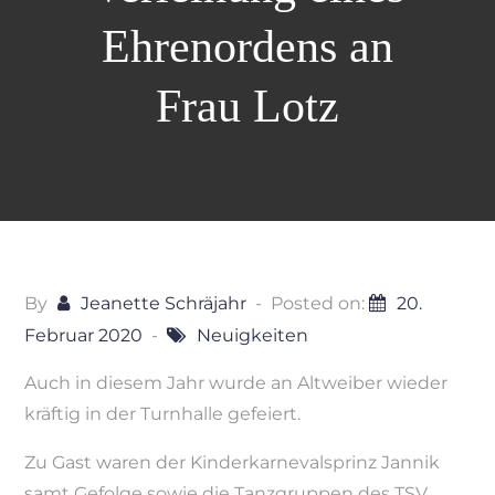
Ehrenordens an
Frau Lotz
By
Jeanette Schräjahr
Posted on:
20.
Februar 2020
Neuigkeiten
Auch in diesem Jahr wurde an Altweiber wieder
kräftig in der Turnhalle gefeiert.
Zu Gast waren der Kinderkarnevalsprinz Jannik
samt Gefolge sowie die Tanzgruppen des TSV