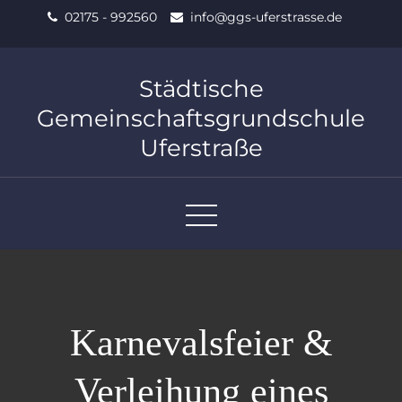
Skip
02175 - 992560
info@ggs-uferstrasse.de
to
content
Städtische
Gemeinschaftsgrundschule
Uferstraße
Karnevalsfeier &
Verleihung eines