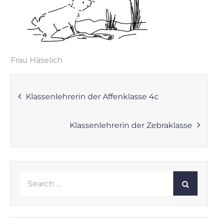
Frau Häselich
Beitragsnavigation
Klassenlehrerin der Affenklasse 4c
Klassenlehrerin der Zebraklasse
Search
for: