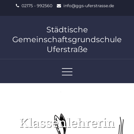
Skip
02175 - 992560
info@ggs-uferstrasse.de
to
content
Städtische
Gemeinschaftsgrundschule
Uferstraße
Klassenlehrerin