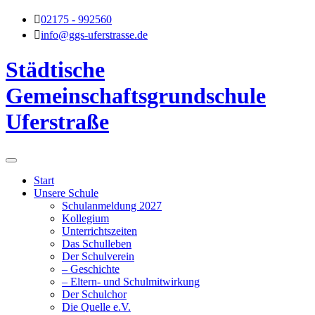
Skip
02175 - 992560
to
info@ggs-uferstrasse.de
content
Städtische
Gemeinschaftsgrundschule
Uferstraße
Start
Unsere Schule
Schulanmeldung 2027
Kollegium
Unterrichtszeiten
Das Schulleben
Der Schulverein
– Geschichte
– Eltern- und Schulmitwirkung
Der Schulchor
Die Quelle e.V.