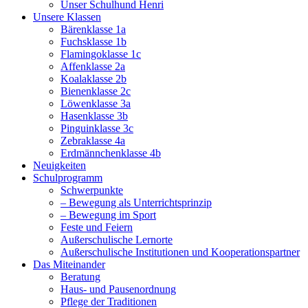
Unser Schulhund Henri
Unsere Klassen
Bärenklasse 1a
Fuchsklasse 1b
Flamingoklasse 1c
Affenklasse 2a
Koalaklasse 2b
Bienenklasse 2c
Löwenklasse 3a
Hasenklasse 3b
Pinguinklasse 3c
Zebraklasse 4a
Erdmännchenklasse 4b
Neuigkeiten
Schulprogramm
Schwerpunkte
– Bewegung als Unterrichtsprinzip
– Bewegung im Sport
Feste und Feiern
Außerschulische Lernorte
Außerschulische Institutionen und Kooperationspartner
Das Miteinander
Beratung
Haus- und Pausenordnung
Pflege der Traditionen