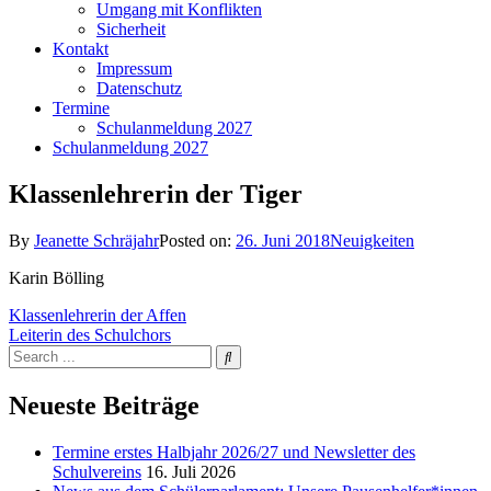
Umgang mit Konflikten
Sicherheit
Kontakt
Impressum
Datenschutz
Termine
Schulanmeldung 2027
Schulanmeldung 2027
Klassenlehrerin der Tiger
By
Jeanette Schräjahr
Posted on:
26. Juni 2018
Neuigkeiten
Karin Bölling
Beitragsnavigation
Klassenlehrerin der Affen
Leiterin des Schulchors
Search
for:
Neueste Beiträge
Termine erstes Halbjahr 2026/27 und Newsletter des
Schulvereins
16. Juli 2026