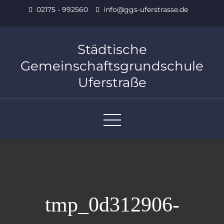
Skip
02175 - 992560
info@ggs-uferstrasse.de
to
content
Städtische
Gemeinschaftsgrundschule
Uferstraße
tmp_0d312906-