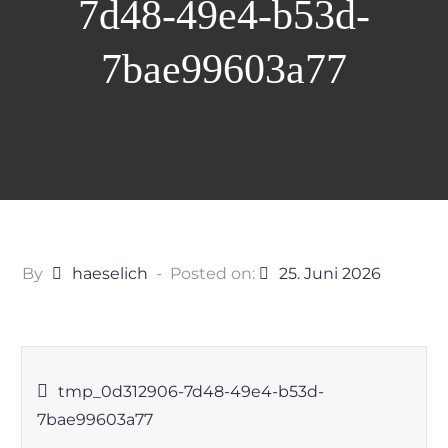
7d48-49e4-b53d-
7bae99603a77
By
haeselich
Posted on:
25. Juni 2026
Beitragsnavigation
tmp_0d312906-7d48-49e4-b53d-
7bae99603a77