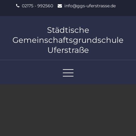
Skip
02175 - 992560
info@ggs-uferstrasse.de
to
content
Städtische
Gemeinschaftsgrundschule
Uferstraße