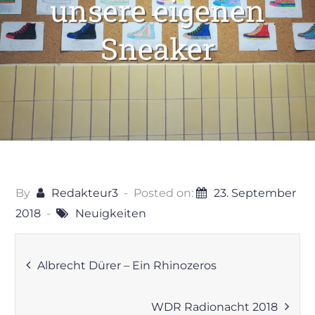
unsere eigenen
Sneaker
By
Redakteur3
Posted on:
23. September
2018
Neuigkeiten
Beitragsnavigation
Albrecht Dürer – Ein Rhinozeros
WDR Radionacht 2018