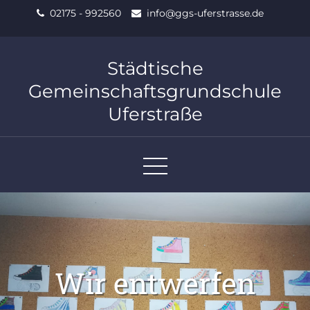
Skip
02175 - 992560
info@ggs-uferstrasse.de
to
content
Städtische
Gemeinschaftsgrundschule
Uferstraße
Wir entwerfen