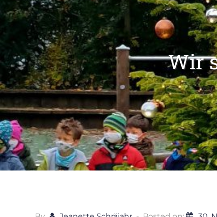
Wir 
By
Jeanette Schräjahr
Posted on:
30. 