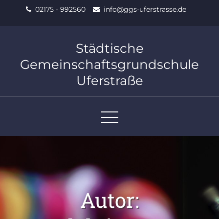
Skip
02175 - 992560
info@ggs-uferstrasse.de
to
content
Städtische
Gemeinschaftsgrundschule
Uferstraße
Autor: