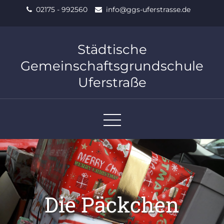
Skip
02175 - 992560
info@ggs-uferstrasse.de
to
content
Städtische
Gemeinschaftsgrundschule
Uferstraße
Die Päckchen