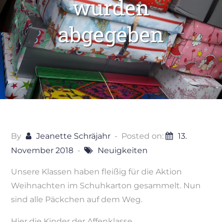
wurden
abgegeben
By
Jeanette Schräjahr
Posted on:
13.
November 2018
Neuigkeiten
Unsere Klassen haben fleißig für die Aktion
Weihnachten im Schuhkarton gesammelt. Nun
sind alle Päckchen auf dem Weg.
Hier die Kinder der Affenklasse….