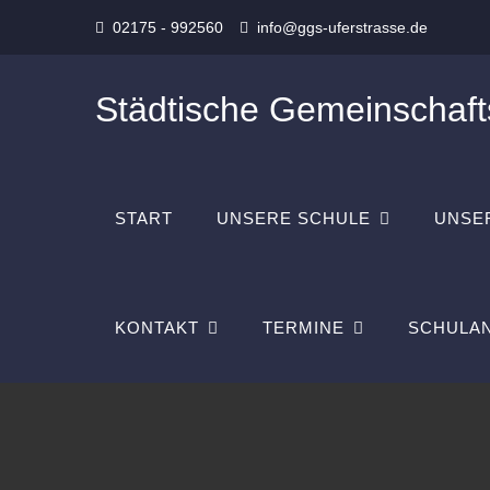
Skip
02175 - 992560
info@ggs-uferstrasse.de
to
content
Städtische Gemeinschaft
START
UNSERE SCHULE
UNSE
KONTAKT
TERMINE
SCHULAN