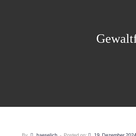
Gewaltf
By
haeselich
Posted on:
19. Dezember 202