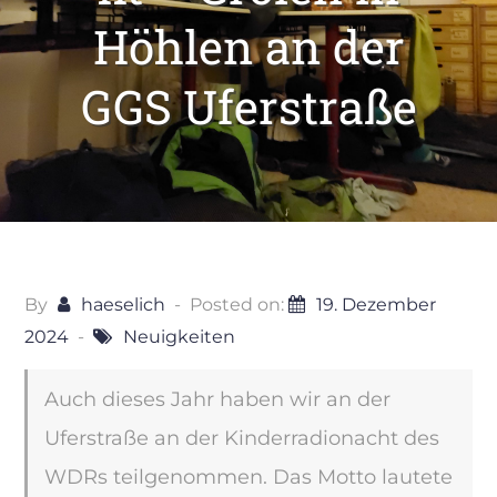
Höhlen an der
GGS Uferstraße
By
haeselich
Posted on:
19. Dezember
2024
Neuigkeiten
Auch dieses Jahr haben wir an der
Uferstraße an der Kinderradionacht des
WDRs teilgenommen. Das Motto lautete