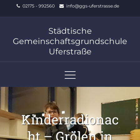
Skip
02175 - 992560
info@ggs-uferstrasse.de
to
content
Städtische
Gemeinschaftsgrundschule
Uferstraße
Kinderradionac
ht – Grölen in